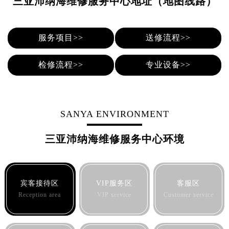
三亚沛纳海维修服务中心地址（地图线路）
泉州市丰泽区宝洲路729号浦西万达中心写字楼A座7楼709室（需提前预约）
青岛市南区山东路6号华润大厦B座22层04室（需提前预约）
烟台市芝罘区胜利路139号万达金融中心A座907室（需提前预约）
服务项目>>
送修流程>>
长春市朝阳区西安大路727号中银大厦A座(旺进大厦)18层09室（需提前预约）
检修流程>>
专业设备>>
贵阳市南明区都司高架桥路33号亨特国际金融中心14楼14D（需提前预约）
昆明市盘龙区北京路928号同德昆明广场写字楼10层06室（需提前预约）
石家庄市长安区中山东路39号勒泰中心写字楼B座13层07室（需提前预约）
西安市碑林区南关正街88号华侨城长安国际中心E座6楼10室（需提前预约）
SANYA ENVIRONMENT
海口市龙华区金贸东路5号海口华润大厦B座17层1707室（需提前预约）
唐山市路南区新华东道100号万达广场写字楼A座10层1002室（需提前预约）
三亚沛纳海维修服务中心环境
台州市椒江区东海大道1800号腾达中心东1幢20楼2002室（需提前预约）
内蒙古自治区呼和浩特市玉泉区大学西街70号华润万象城写字楼（鄂尔多斯大厦）23层2326室（需提前预约）
甘肃省兰州市七里河区西津西路16号兰州中心写字楼21层2102室（需提前预约）
宾客接待区
VIP服务区
客服区
重庆市解放碑渝中区民权路28号英利国际金融中心写字楼20层01室（需提前预约）
Reception area
VIP service
Customer service
黑龙江省大庆市萨尔图区会战大街沛纳海售后服务中心（需提前预约）
黑龙江省鹤岗市向阳区红军路沛纳海售后服务中心（需提前预约）