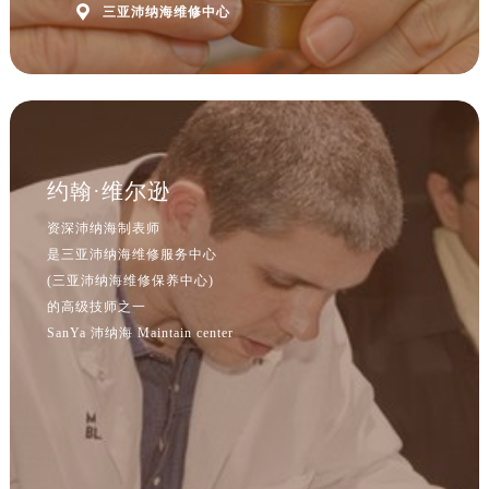

三亚沛纳海维修中心
北京市朝阳区建国门外大街甲6号华熙国际中心D座11层1102室沛纳海售后服务中心（北京总部）（需提前预约）
北京市东城区东长安街1号王府井东方广场W3座6层602室沛纳海售后服务中心（需提前预约）
河北省保定市竞秀区朝阳北大街北国先天下沛纳海售后服务中心（需提前预约）
内蒙古自治区阿拉善盟市左旗土尔扈特大街沛纳海售后服务中心（需提前预约）
内蒙古自治区巴彦淖尔市临河区新华街沛纳海售后服务中心（需提前预约）
内蒙古自治区包头市青山区幸福路甲3号王府井百货名表维修沛纳海售后服务中心（需提前预约）
约翰·维尔逊
内蒙古自治区赤峰市红山区哈达街沛纳海售后服务中心（需提前预约）
资深沛纳海制表师
内蒙古自治区鄂尔多斯市东胜区伊金霍洛街沛纳海售后服务中心（需提前预约）
是三亚沛纳海维修服务中心
内蒙古自治区呼伦贝尔市海拉尔区中央街沛纳海售后服务中心（需提前预约）
(三亚沛纳海维修保养中心)
内蒙古自治区通辽市科尔沁区明仁大街沛纳海售后服务中心（需提前预约）
的高级技师之一
内蒙古自治区乌海市海勃湾区人民南路沛纳海售后服务中心（需提前预约）
SanYa 沛纳海 Maintain center
内蒙古自治区乌兰察布市集宁区恩和大街沛纳海售后服务中心（需提前预约）
预约入口
关闭
内蒙古自治区锡林郭勒盟市锡林浩特市光明街与额尔敦路交叉口沛纳海售后服务中心（需提前预约）
内蒙古自治区兴安盟市乌兰浩特市兴安大街沛纳海售后服务中心（需提前预约）
立即预约
山西省大同市平城区迎宾街沛纳海售后服务中心（需提前预约）
提前预约免排队，到店即享服务
山西省晋城市城区黄华街沛纳海售后服务中心（需提前预约）
预约时间有变无需取消，可随时重新预约