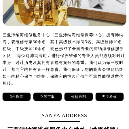
郑州市二七区铭功路10号华润大厦写字楼29层2905室（需提前预约）
太原市迎泽区解放路15号亨得利名表服务中心（品牌授权店）3层整层（需提前预约）
沈阳市沈河区中街路137号亨得利名表服务中心（品牌授权店）1层整层（需提前预约）
沈阳市沈河区中街路83号亨得利名表服务中心（品牌授权店）1层整层（需提前预约）
三亚沛纳海维修服务中心（三亚沛纳海维修保养中心）拥有沛纳
乌鲁木齐市天山区红山路26号时代广场（CCMALL）C座17层17-B（需提前预约）
海手表维修专家30余名，其中高级技术顾问3名、高级技师10名，
温州市鹿城区锦绣路1067号置信广场10层1015室（需提前预约）
初级、中级技师10余名，现已形成了全国专业的沛纳海维修服务
哈尔滨市道里区友谊西路600号富力中心T2座写字楼29层03室（需提前预约）
团队。 每位对沛纳海时计进行保养维修的专业人员都必须对时计
大连市中山区人民路15号国际金融大厦7层G室（需提前预约）
本身、时计历史及其拥有者抱有充分的尊重。我们认为每一枚时
佛山市禅城区季华五路57号万科金融中心C座12层1205室（需提前预约）
计，都同它的拥有者一样尊贵。我们保证，您的腕表会得到始终
如一的精心保养与维护，保障它的恒久价值与可靠性能得以世代
东莞市东城街道鸿福东路1号民盈国贸中心T1写字楼9层907室（需提前预约）
相传。
无锡市梁溪区人民中路139号恒隆广场写字楼1座11层1104室（需提前预约）
南通市崇川区工农路57号圆融广场写字楼16层1603室（需提前预约）
3年质保
立等可取
价格透明
无尘检修
苏州市苏州工业园区星港街199号苏州中心办公楼C座22层08室（需提前预约）
武汉市江汉区解放大道686号世界贸易大厦38层09室（需提前预约）
SANYA ADDRESS
南宁市青秀区金湖路59号地王大厦12楼1224室（需提前预约）
合肥市蜀山区潜山路111号万象城华润大厦B座12楼03室（需提前预约）