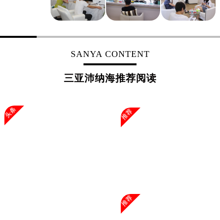
上海市黄浦区南京东路299号宏伊国际广场写字楼8层806室沛纳海售后服务中心（需提前预约）
上海市徐汇区虹桥路3号港汇中心2座37层3705室沛纳海售后服务中心（需提前预约）
浙江省杭州市上城区钱江路1366号华润大厦A座5层503-5室沛纳海售后服务中心（需提前预约）
浙江省湖州市吴兴区劳动路沛纳海售后服务中心（需提前预约）
SANYA CONTENT
浙江省嘉兴市南湖区广益路705号嘉兴世界贸易中心A座13层1304室沛纳海售后服务中心（需提前预约）
浙江省金华市金东区东市南街777号金华万达广场4号楼22楼2209室沛纳海售后服务中心（需提前预约）
三亚沛纳海推荐阅读
浙江省丽水市莲都区解放街沛纳海售后服务中心（需提前预约）
浙江省宁波市江北区大闸南路500号来福士广场办公楼20层2009室沛纳海售后服务中心（需提前预约）
头条
推荐
浙江省衢州市柯城区上街沛纳海售后服务中心（需提前预约）
浙江省绍兴市越城区胜利东路379号世茂天际中心写字楼8层805室沛纳海售后服务中心（需提前预约）
浙江省舟山市定海区解放东路沛纳海售后服务中心（需提前预约）
澳门特别行政区大堂区议事亭前地（新马路）沛纳海售后服务中心（需提前预约）
澳门特别行政区风顺堂区南湾大马路沛纳海售后服务中心（需提前预约）
澳门特别行政区花地玛堂区关闸广场沛纳海售后服务中心（需提前预约）
推荐
澳门特别行政区花王堂区大三巴商圈沛纳海售后服务中心（需提前预约）
澳门特别行政区嘉模堂区官也街沛纳海售后服务中心（需提前预约）