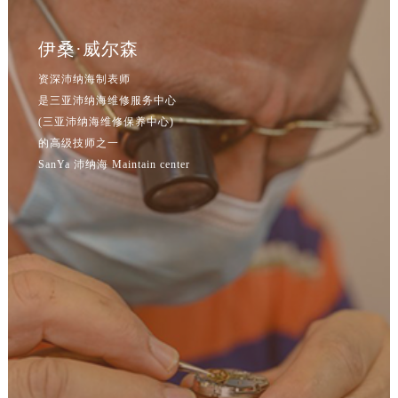
吉林省通化市东昌区环通乡江南大街沛纳海售后服务中心（需提前预约）
吉林省延边市延吉市解放路沛纳海售后服务中心（需提前预约）
伊桑·威尔森
辽宁省鞍山市铁东区站前街沛纳海售后服务中心（需提前预约）
资深沛纳海制表师
辽宁省本溪市平山区胜利路沛纳海售后服务中心（需提前预约）
是三亚沛纳海维修服务中心
辽宁省朝阳市双塔区新华路沛纳海售后服务中心（需提前预约）
(三亚沛纳海维修保养中心)
辽宁省丹东市振兴区七经街沛纳海售后服务中心（需提前预约）
的高级技师之一
辽宁省抚顺市新抚区东一路沛纳海售后服务中心（需提前预约）
SanYa 沛纳海 Maintain center
辽宁省阜新市海州区解放大街沛纳海售后服务中心（需提前预约）
辽宁省葫芦岛市连山区中央路沛纳海售后服务中心（需提前预约）
辽宁省锦州市古塔区中央大街沛纳海售后服务中心（需提前预约）
辽宁省辽阳市白塔区新运大街沛纳海售后服务中心（需提前预约）
辽宁省盘锦市兴隆台区石油大街沛纳海售后服务中心（需提前预约）
辽宁省铁岭市银州区南马路沛纳海售后服务中心（需提前预约）
辽宁省营口市站前区市府路与渤海大街交叉口沛纳海售后服务中心（需提前预约）
辽宁省沈阳市沈河区中街路137号亨得利名表维修授权店1楼沛纳海售后服务中心（需提前预约）
辽宁省沈阳市沈河区中街路83号亨得利名表维修授权店1楼沛纳海售后服务中心（需提前预约）