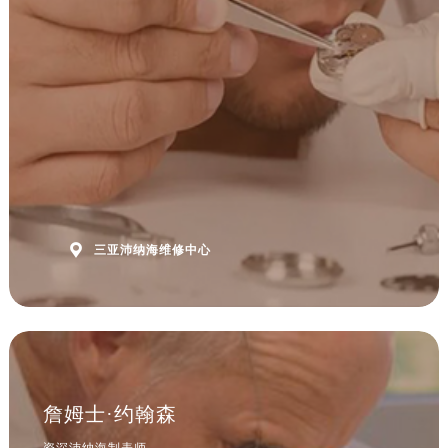
安徽省淮北市相山区淮海路沛纳海售后服务中心（需提前预约）
安徽省淮南市田家庵区国庆中路沛纳海售后服务中心（需提前预约）
安徽省黄山市屯溪区黄山西路沛纳海售后服务中心（需提前预约）
安徽省六安市金安区解放中路沛纳海售后服务中心（需提前预约）
安徽省马鞍山市雨山区湖南西路沛纳海售后服务中心（需提前预约）
安徽省宿州市埇桥区人民中路沛纳海售后服务中心（需提前预约）
安徽省铜陵市铜官区石城大道沛纳海售后服务中心（需提前预约）
安徽省芜湖市镜湖区中山路步行街沛纳海售后服务中心（需提前预约）
安徽省宣城市宣州区叠嶂西路沛纳海售后服务中心（需提前预约）

三亚沛纳海维修中心
福建省龙岩市新罗区九一南路沛纳海售后服务中心（需提前预约）
福建省南平市建阳区人民西路沛纳海售后服务中心（需提前预约）
福建省宁德市蕉城区天湖东路沛纳海售后服务中心（需提前预约）
福建省莆田市城厢区霞林街道荔华东大道沛纳海售后服务中心（需提前预约）
福建省三明市三元区东乾二路沛纳海售后服务中心（需提前预约）
福建省漳州市龙文区步港路沛纳海售后服务中心（需提前预约）
詹姆士·约翰森
江苏省常州市新北区龙锦路1590号现代传媒中心5号楼10层1008室沛纳海售后服务中心（需提前预约）
资深沛纳海制表师