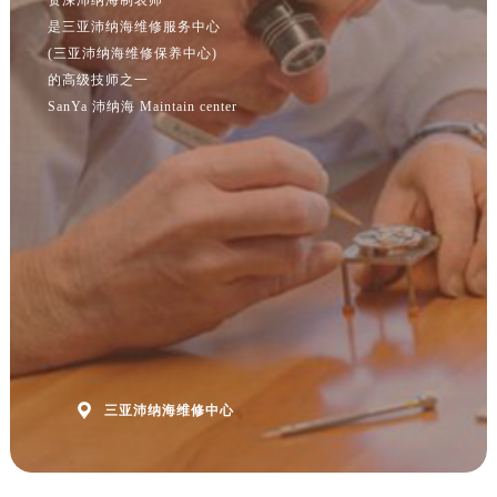
江苏省淮安市清江浦区淮海北路沛纳海售后服务中心（需提前预约）
是三亚沛纳海维修服务中心
江苏省连云港市海州区通灌北路沛纳海售后服务中心（需提前预约）
(三亚沛纳海维修保养中心)
江苏省南京市秦淮区中山南路1号南京中心22层22-C1-C3室沛纳海售后服务中心（需提前预约）
的高级技师之一
SanYa 沛纳海 Maintain center
江苏省宿迁市宿城区西湖路沛纳海售后服务中心（需提前预约）
江苏省泰州市海陵区永定东路399号置地商务中心东塔（华润万象城）17层1706室沛纳海售后服务中心（需提前预约）
江苏省徐州市鼓楼区淮海东路29号苏宁广场IFC国际金融中心35层3508室沛纳海售后服务中心（需提前预约）
江苏省盐城市盐都区世纪大道5号盐城金融城写字楼1号楼16层1604室沛纳海售后服务中心（需提前预约）
江苏省扬州市邗江区国展路29号星耀天地写字楼1号楼18层1803室沛纳海售后服务中心（需提前预约）
江苏省镇江市京口区中山东路沛纳海售后服务中心（需提前预约）
江西省抚州市临川区赣东大道沛纳海售后服务中心（需提前预约）
江西省赣州市章贡区文清路沛纳海售后服务中心（需提前预约）
江西省吉安市吉州区井冈山大道沛纳海售后服务中心（需提前预约）
江西省景德镇市珠山区珠山中路沛纳海售后服务中心（需提前预约）

三亚沛纳海维修中心
江西省九江市浔阳区浔阳路沛纳海售后服务中心（需提前预约）
江西省南昌市红谷滩新区红谷中大道998号绿地双子塔（中央广场）A1座办公楼14层1407室沛纳海售后服务中心（需提前预约）
江西省萍乡市安源区萍安北大道与康庄路交叉口沛纳海售后服务中心（需提前预约）