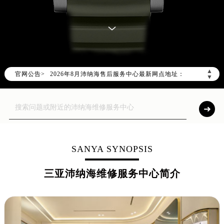
2026年8月沛纳海中国区售后服务网络优化升级公告
2026年8月沛纳海全国官方售后客户服务热线：400-606-8509
沛纳海官方全国统一服务热线400-606-8509，服务覆盖中国大陆、香港、澳门、台湾全部区域（非大陆需加拨“+86”）
2026年8月沛纳海售后服务中心最新网点地址：
▲
官网公告>
北京市朝阳区建国门外大街甲6号华熙国际中心写字楼D座11层1102室（北京总部）（需提前预约）
▼
北京市东城区东长安街1号东方广场写字楼W3座6层602室（需提前预约）
天津市和平区赤峰道136号天津国际金融中心写字楼26层2603室（需提前预约）
上海市徐汇区虹桥路3号港汇中心写字楼2座37层3705室（需提前预约）
上海市黄浦区南京东路299号宏伊国际广场写字楼8层806室（需提前预约）
南京市秦淮区中山南路1号（新街口）南京中心写字楼22层C1-1室（需提前预约）
SANYA SYNOPSIS
常州市新北区龙锦路1590号现代传媒中心写字楼5号楼10层1008室（需提前预约）
三亚沛纳海维修服务中心简介
徐州市鼓楼区淮海东路29号苏宁广场IFC国际金融中心写字楼35层3508室（需提前预约）
扬州市邗江区国展路29号星耀天地写字楼1号楼18层1803室（需提前预约）
盐城市盐都区世纪大道5号盐城金融城写字楼1号楼16层1604室（需提前预约）
泰州市海陵区永定东路399号置地商务中心东塔写字楼（华润万象城）17层1706室（需提前预约）