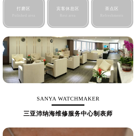
黑龙江省黑河市爱辉区中央街沛纳海售后服务中心（需提前预约）
打磨区
宾客休息区
茶点区
黑龙江省鸡西市鸡冠区红军路沛纳海售后服务中心（需提前预约）
Polished area
Rest area
Refreshments
黑龙江省佳木斯市向阳区长安路沛纳海售后服务中心（需提前预约）
黑龙江省牡丹江市东安区太平路沛纳海售后服务中心（需提前预约）
黑龙江省七台河市桃山区大同街沛纳海售后服务中心（需提前预约）
黑龙江省齐齐哈尔市龙沙区龙华路沛纳海售后服务中心（需提前预约）
黑龙江省双鸭山市尖山区新兴大街沛纳海售后服务中心（需提前预约）
黑龙江省绥化市北林区新华街与康庄路交叉口沛纳海售后服务中心（需提前预约）
黑龙江省伊春市伊美区通河路沛纳海售后服务中心（需提前预约）
吉林省白城市洮北区明仁南街沛纳海售后服务中心（需提前预约）
吉林省白山市浑江区浑江大街沛纳海售后服务中心（需提前预约）
吉林省吉林市船营区河南街沛纳海售后服务中心（需提前预约）
SANYA WATCHMAKER
吉林省辽源市龙山区人民大街沛纳海售后服务中心（需提前预约）
三亚沛纳海维修服务中心制表师
吉林省梅河口市新华街道梅河大街沛纳海售后服务中心（需提前预约）
吉林省四平市铁东区紫气大路与南九经街交汇处沛纳海售后服务中心（需提前预约）
吉林省松原市宁江区五环大街沛纳海售后服务中心（需提前预约）