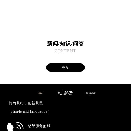
澳门省路氹城市金光大道沛纳海售后服务中心（需提前预约）
澳门特别行政区望德堂区塔石广场沛纳海售后服务中心（需提前预约）
福建省福州市鼓楼区五四路128-1号恒力城写字楼15层03室沛纳海售后服务中心（需提前预约）
福建省厦门市思明区湖滨东路95号万象城华润大厦B座11层1104室沛纳海售后服务中心（需提前预约）
广东省潮州市潮安区新风路与潮汕路交汇处沛纳海售后服务中心（需提前预约）
新闻/知识/问答
广东省广州市天河区天河路230号万菱汇国际中心A塔7层704室沛纳海售后服务中心（需提前预约）
CONTENT
广东省广州市越秀区环市东路371-375号世界贸易中心大厦南塔15层1507室沛纳海售后服务中心（需提前预约）
广东省河源市源城区越王大道沛纳海售后服务中心（需提前预约）
更多
广东省惠州市惠城区江北文昌一路7号华贸大厦1座30层3005室沛纳海售后服务中心（需提前预约）
广东省江门市蓬江区广场西路沛纳海售后服务中心（需提前预约）
广东省揭阳市榕城进贤门步行街沛纳海售后服务中心（需提前预约）
广东省茂名市电白区水东街道迎宾大道沛纳海售后服务中心（需提前预约）
广东省梅州市梅江区金燕大道沛纳海售后服务中心（需提前预约）
简约其行，创新其思
广东省清远市清城区湖西路沛纳海售后服务中心（需提前预约）
"Simple and innovative”
广东省汕头市龙湖区长平路沛纳海售后服务中心（需提前预约）
总部服务热线
广东省汕尾市城区香洲街道园林社区翠园街沛纳海售后服务中心（需提前预约）