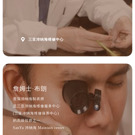
山西省晋中市榆次区顺城街沛纳海售后服务中心（需提前预约）
山西省临汾市尧都区解放路沛纳海售后服务中心（需提前预约）
山西省吕梁市离石区永宁中路与建设街交叉口沛纳海售后服务中心（需提前预约）
山西省朔州市朔城区怡西路与鄯阳西街交汇处沛纳海售后服务中心（需提前预约）
山西省忻州市忻府区和平东街与七一南路交叉口沛纳海售后服务中心（需提前预约）

三亚沛纳海维修中心
山西省阳泉市郊区平阳东街与新城大道交叉口沛纳海售后服务中心（需提前预约）
山西省运城市盐湖区河东街沛纳海售后服务中心（需提前预约）
山西省长治市潞州区英雄中路沛纳海售后服务中心（需提前预约）
山西省太原市迎泽区迎泽街道解放路15号亨得利名表维修授权店3楼沛纳海售后服务中心（需提前预约）
天津市和平区赤峰道136号天津国际金融中心26层2603室沛纳海售后服务中心（需提前预约）
詹姆士·布朗
安徽省安庆市迎江区人民路沛纳海售后服务中心（需提前预约）
安徽省蚌埠市蚌山区淮河路沛纳海售后服务中心（需提前预约）
资深沛纳海制表师
安徽省亳州市谯城区魏武大道沛纳海售后服务中心（需提前预约）
是三亚沛纳海维修服务中心
(三亚沛纳海维修保养中心)
安徽省池州市贵池区长江路沛纳海售后服务中心（需提前预约）
的高级技师之一
安徽省滁州市琅琊区南谯北路沛纳海售后服务中心（需提前预约）
SanYa 沛纳海 Maintain center
安徽省阜阳市颍州区颍州北路沛纳海售后服务中心（需提前预约）