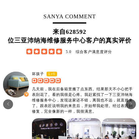
江西省上饶市信州区滨江西路沛纳海售后服务中心（需提前预约）
江西省新余市渝水区北湖西路沛纳海售后服务中心（需提前预约）
SANYA COMMENT
江西省宜春市袁州区中山中路沛纳海售后服务中心（需提前预约）
江西省鹰潭市月湖区胜利东路沛纳海售后服务中心（需提前预约）
来自
628592
山东省德州市德城区东风中路沛纳海售后服务中心（需提前预约）
位三亚沛纳海维修服务中心客户的真实评价
山东省东营市东营区济南路沛纳海售后服务中心（需提前预约）





5.0
综合客户满意度评分
山东省济南市历下区经十路11111号华润中心写字楼（万象城）15层1508室沛纳海售后服务中心（需提前预约）
山东省济宁市任城区太白楼路沛纳海售后服务中心（需提前预约）
山东省莱芜市文化南路8号银座商城名表维修一楼名表维修沛纳海售后服务中心（需提前预约）
Lv6
坏孩子
山东省临沂市兰山区解放路沛纳海售后服务中心（需提前预约）
几天前，我在后备箱里搬了点东西。结果那天不小心把手
山东省日照市东港区烟台路沛纳海售后服务中心（需提前预约）
表刮花了。看的我很是心疼。我赶紧找了一下三亚沛纳海
山东省泰安市泰山区财源街道泰山大街沛纳海售后服务中心（需提前预约）
维修服务中心，发现这家还不错，离我也不远，就直接来


了。跟表匠说明我的来意后，开始帮我处理。经过表匠的
山东省威海市环翠区新威海路89号振华商厦一楼名表维修沛纳海售后服务中心（需提前预约）
修复，完全像新的一样，我很满意。
山东省潍坊市奎文区东风东街沛纳海售后服务中心（需提前预约）
山东省枣庄市滕州市北辛路与善国路交叉口沛纳海售后服务中心（需提前预约）
山东省淄博市张店区金晶大道沛纳海售后服务中心（需提前预约）