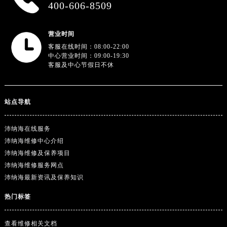
400-606-8509
广东省韶关市武江区芙蓉新区与老城中心交汇处沛纳海售后服务中心（需提前预约）
广东省深圳市罗湖区深南东路5001号华润大厦17层1701室沛纳海售后服务中心（需提前预约）
营业时间
广东省阳江市江城区东风一路沛纳海售后服务中心（需提前预约）
客服在线时间：08:00-22:00
广东省云浮市云城区金山路沛纳海售后服务中心（需提前预约）
中心营业时间：09:00-19:30
广东省湛江市赤坎区观海北路沛纳海售后服务中心（需提前预约）
客服及中心节假日不休
广东省肇庆市端州区信安大道与砚都大道交汇处沛纳海售后服务中心（需提前预约）
广西壮族自治区百色市右江区中山二路沛纳海售后服务中心（需提前预约）
站点导航
广西壮族自治区北海市海城区北京路沛纳海售后服务中心（需提前预约）
广西壮族自治区崇左市江州区石景林街道友谊大道与丽川路交汇处沛纳海售后服务中心（需提前预约）
沛纳海在线服务
广西壮族自治区防城港市港口区金花茶大道沛纳海售后服务中心（需提前预约）
沛纳海维修中心介绍
广西壮族自治区贵港市港北区港城街道布山大道与仙衣路交叉口沛纳海售后服务中心（需提前预约）
沛纳海维修及保养项目
广西壮族自治区桂林市秀峰区红岭路沛纳海售后服务中心（需提前预约）
沛纳海维修服务网点
沛纳海最新资讯及保养知识
广西壮族自治区河池市金城江区金城江街道朝阳路沛纳海售后服务中心（需提前预约）
广西壮族自治区贺州市八步区城东街道灵峰南路沛纳海售后服务中心（需提前预约）
热门标签
广西壮族自治区来宾市兴宾区桂中大道沛纳海售后服务中心（需提前预约）
广西壮族自治区柳州市城中区中山中路沛纳海售后服务中心（需提前预约）
查看维修相关文档