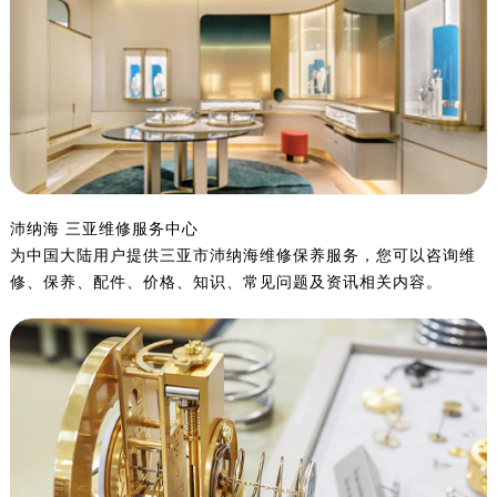
宁波市江北区大闸南路500号来福士广场办公楼20层2009室（需提前预约）
杭州市上城区钱江路1366号华润大厦写字楼A座5层503-5室（需提前预约）
金华市金东区东市南街777号金华万达广场写字楼4号楼22层2209室（需提前预约）
绍兴市越城区胜利东路379号世茂天际中心写字楼8层805室（需提前预约）
嘉兴市南湖区广益路705号嘉兴世界贸易中心写字楼A座13层1304室（需提前预约）
南昌市红谷滩新区红谷中大道998号绿地双子塔（中央广场）A1座办公楼14层07室（需提前预约）
济南市历下区经十路11111号华润中心写字楼（万象城）15层1508室（需提前预约）
沛纳海 三亚维修服务中心
广州市天河区天河路230号万菱汇国际中心写字楼A塔7层704室（需提前预约）
为中国大陆用户提供三亚市沛纳海维修保养服务，您可以咨询维
广州市越秀区环市东路371-375号世界贸易中心大厦南塔写字楼15层07室（需提前预约）
修、保养、配件、价格、知识、常见问题及资讯相关内容。
深圳市罗湖区深南东路5001号华润大厦写字楼17层1701室（需提前预约）
惠州市惠城区江北文昌一路7号华贸大厦写字楼1座30层05室（需提前预约）
厦门市思明区湖滨东路95号华润大厦写字楼B座11层1104室（需提前预约）
福州市鼓楼区五四路128-1号恒力城写字楼15层03室（需提前预约）
成都市锦江区人民东路6号SAC东原中心写字楼24层2406B室（需提前预约）
重庆市江北区观音桥步行街2号融恒时代广场写字楼9层902室（需提前预约）
长沙市芙蓉区定王台街道建湘路393号世茂环球金融中心写字楼（芙蓉广场）10层13室（需提前预约）